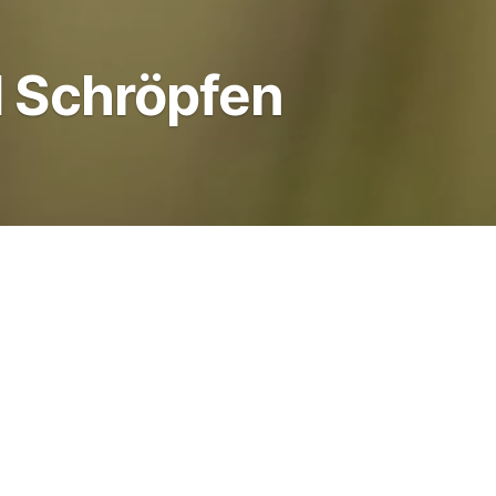
 Schröpfen
n, bezeichnet den Vorgang der Erwärmung von spe
 der Traditionellen Chinesischen Medizin entwicke