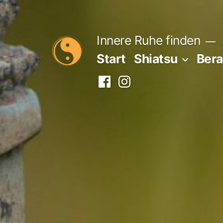
Zum
Inhalt
Innere Ruhe finden
springen
Start
Shiatsu
Ber
Facebook
Instagram