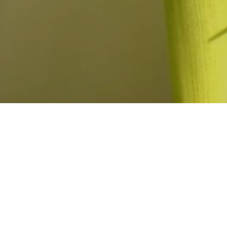
ziellen Punkten (Meridiane)
lt.