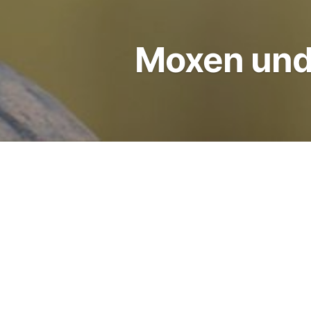
Moxen und
Moxen
Moxibustion oder kurz Moxe
des Körpers. Moxen wurde in